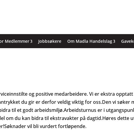
or Medlemmer
Jobbsøkere
Om Madla Handelslag
Gavek
viceinnstilte og positive medarbeidere. Vi er ekstra opptatt
inntrykket du gir er derfor veldig viktig for oss.Den vi søker
bidra til et godt arbeidsmiljø.Arbeidsturnus er i utgangspun
del om du kan bidra til ekstravakter på dagtid.Høres dette u
r!Søknader vil bli vurdert fortløpende.