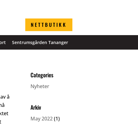
NETTBUTIKK
ort
Sentrumsgården Tananger
Categories
Nyheter
 av å
 må
Arkiv
ktet
May 2022
(1)
t