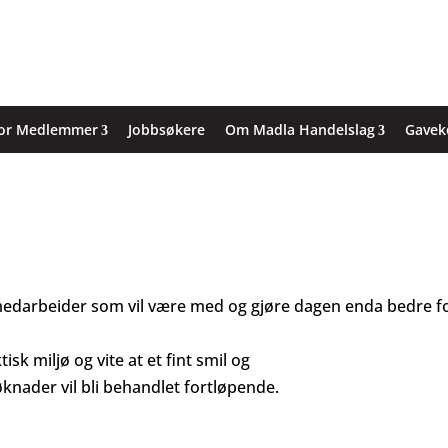
or Medlemmer
Jobbsøkere
Om Madla Handelslag
Gavek
lig medarbeider som vil være med og gjøre dagen enda bedre f
sk miljø og vite at et fint smil og
øknader vil bli behandlet fortløpende.